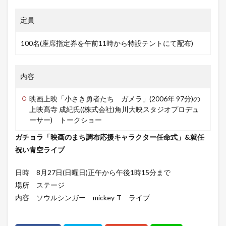
定員
100名(座席指定券を午前11時から特設テントにて配布)
内容
映画上映「小さき勇者たち ガメラ」(2006年 97分)の
上映髙寺 成紀氏((株式会社)角川大映スタジオプロデュ
ーサー) トークショー
ガチョラ「映画のまち調布応援キャラクター任命式」&就任
祝い青空ライブ
日時 8月27日(日曜日)正午から午後1時15分まで
場所 ステージ
内容 ソウルシンガー mickey-T ライブ