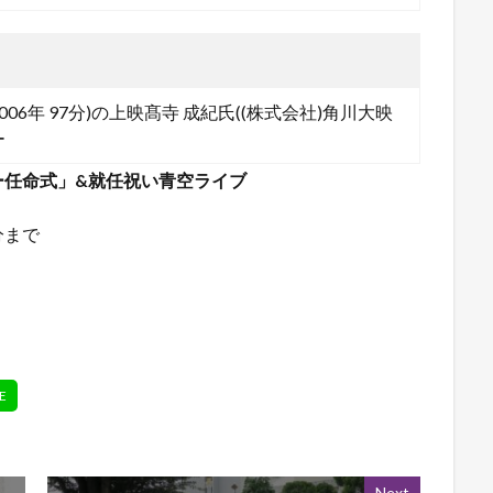
6年 97分)の上映髙寺 成紀氏((株式会社)角川大映
ー
ー任命式」&就任祝い青空ライブ
分まで
Next