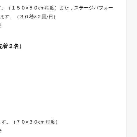
。（１５０×５０cm程度）また，ステージパフォー
ます。（３０秒×２回/日）
で
先着２名）
す。（７０×３０cm 程度）
で