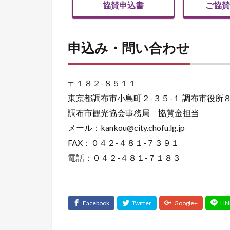
協賛申込書
ご協賛
申込み・問い合わせ
〒１８２-８５１１
東京都調布市小島町２-３５-１ 調布市役所
調布市観光協会事務局 協賛金担当
メール：kankou@city.chofu.lg.jp
FAX：０４２-４８１-７３９１
電話：０４２-４８１-７１８３