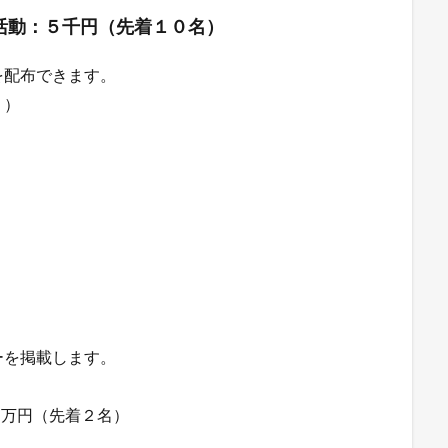
活動：５千円（先着１０名）
を配布できます。
。）
ーを掲載します。
５万円（先着２名）