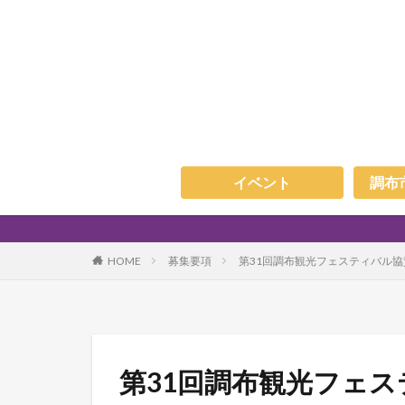
イベント
調布
HOME
募集要項
第31回調布観光フェスティバル
第31回調布観光フェ