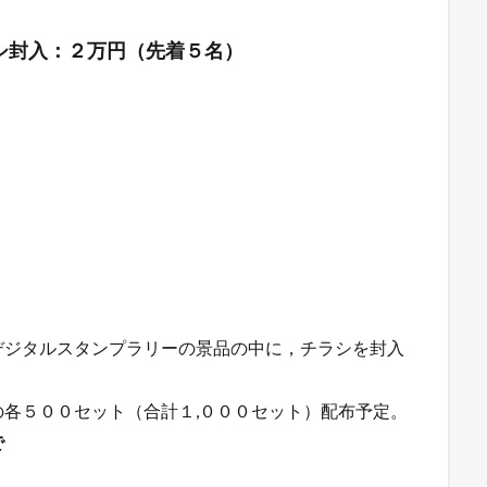
シ封入：２万円（先着５名）
デジタルスタンプラリーの景品の中に，チラシを封入
各５００セット（合計１,０００セット）配布予定。
で